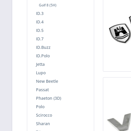
Golf 8 (5H)
ID.3
ID.4
ID.5
ID.7
ID.Buzz
ID.Polo
Jetta
Lupo
New Beetle
Passat
Phaeton (3D)
Polo
Scirocco
Sharan