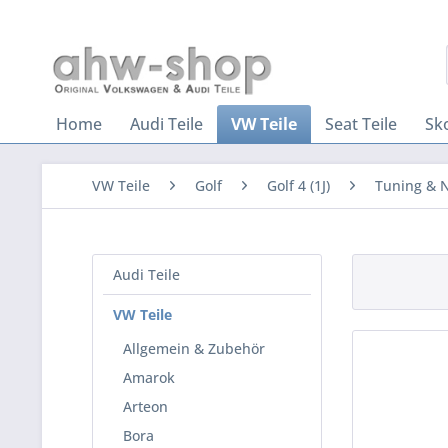
Home
Audi Teile
VW Teile
Seat Teile
Sk
VW Teile
Golf
Golf 4 (1J)
Tuning & 
Audi Teile
VW Teile
Allgemein & Zubehör
Amarok
Arteon
Bora