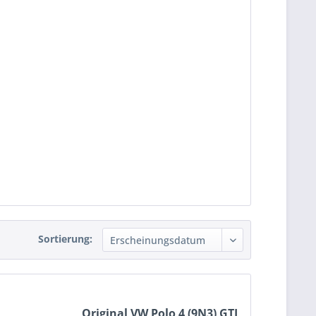
Sortierung:
Original VW Polo 4 (9N3) GTI