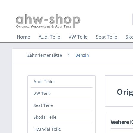
Home
Audi Teile
VW Teile
Seat Teile
Sko
Zahnriemensätze
Benzin
Audi Teile
Ori
VW Teile
Seat Teile
Skoda Teile
Weitere 
Hyundai Teile