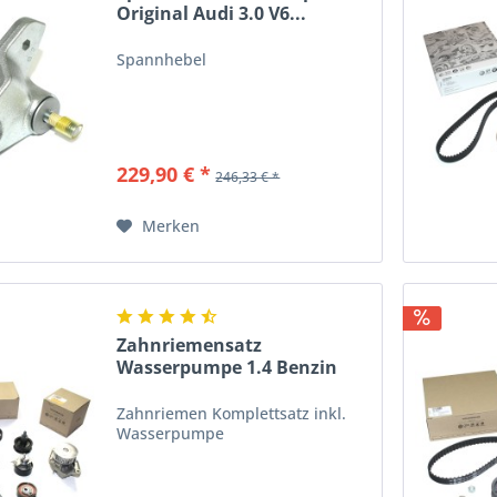
Original Audi 3.0 V6...
Spannhebel
229,90 € *
246,33 € *
Merken
Zahnriemensatz
Wasserpumpe 1.4 Benzin
Original...
Zahnriemen Komplettsatz inkl.
Wasserpumpe