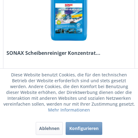
SONAX Scheibenreiniger Konzentrat...
Scheibenreiniger-Konzentrat, Citrus, Frostschutz -30°C
Diese Website benutzt Cookies, die für den technischen
Betrieb der Website erforderlich sind und stets gesetzt
werden. Andere Cookies, die den Komfort bei Benutzung
dieser Website erhöhen, der Direktwerbung dienen oder die
Inhalt
5 Liter
(3,28 € * / 1 Liter)
Interaktion mit anderen Websites und sozialen Netzwerken
16,40 € *
vereinfachen sollen, werden nur mit Ihrer Zustimmung gesetzt.
Mehr Informationen
Merken
Ablehnen
Konfigurieren