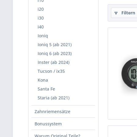
i10
i20
Filtern
i30
i40
Ioniq
Ioniq 5 (ab 2021)
Ioniq 6 (ab 2023)
Inster (ab 2024)
Tucson / ix35
Kona
Santa Fe
Staria (ab 2021)
Zahnriemensätze
Bonussystem
Warum Original Teile?