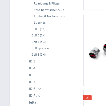
Reinigung & Pflege
Scheibenwischer & Co
Tuning & Nachrüstung
Zubehör
Golf 5 (1K)
Golf 6 (5K)
Golf 7 (5G)
Golf Sportsvan
Golf 8 (5H)
ID.3
ID.4
ID.5
ID.7
ID.Buzz
ID.Polo
Jetta