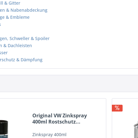
ll & Gitter
en & Nabenabdeckung
üge & Embleme
s
gen, Schweller & Spoiler
en & Dachleisten
sser
hrschutz & Dämpfung
Original VW Zinkspray
400ml Rostschutz...
Zinkspray 400ml