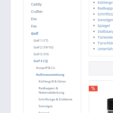
Kühlergri
Caddy
Radkapp
Crafter
Schriftz
Eos
Sonstige
Spiegel
Fox
Stoßstan
Golf
Türleist
Golf 1 (17)
Türschlö
Golf 2 (19/1G)
Unterfa
Golf 3 (1H)
Golf 4 (1J)
Auspuff & Co
Außenausstattung
Kühlergrill & Gitter
Radkappen &
Nabenabdeckung
Schriftzüge & Embleme
Sonstiges
Spiegel