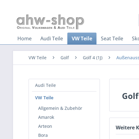
Home
Audi Teile
VW Teile
Seat Teile
Sk
VW Teile
Golf
Golf 4 (1J)
Außenauss
Audi Teile
Golf
VW Teile
Allgemein & Zubehör
Amarok
Arteon
Weitere 
Bora