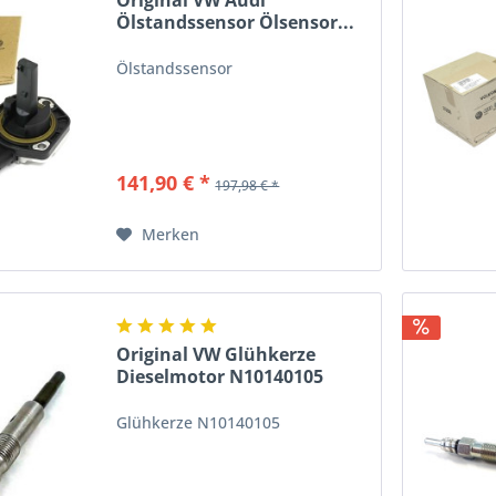
Original VW Audi
Ölstandssensor Ölsensor...
Ölstandssensor
141,90 € *
197,98 € *
Merken
Original VW Glühkerze
Dieselmotor N10140105
Glühkerze N10140105