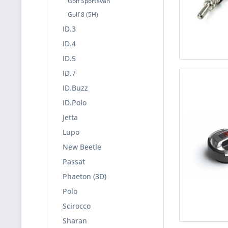
Golf Sportsvan
Golf 8 (5H)
ID.3
ID.4
ID.5
ID.7
ID.Buzz
ID.Polo
Jetta
Lupo
New Beetle
Passat
Phaeton (3D)
Polo
Scirocco
Sharan