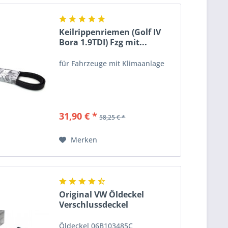
Keilrippenriemen (Golf IV
Bora 1.9TDI) Fzg mit...
für Fahrzeuge mit Klimaanlage
31,90 € *
58,25 € *
Merken
Original VW Öldeckel
Verschlussdeckel
Dichtung...
Öldeckel 06B103485C