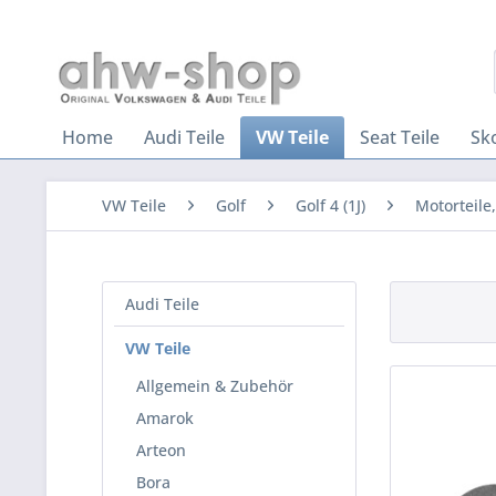
Home
Audi Teile
VW Teile
Seat Teile
Sk
VW Teile
Golf
Golf 4 (1J)
Motorteile
Audi Teile
VW Teile
Allgemein & Zubehör
Amarok
Arteon
Bora