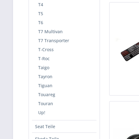
T4
T5
T6
T7 Multivan
T7 Transporter
T-Cross
T-Roc
Taigo
Tayron
Tiguan
Touareg
Touran
Up!
Seat Teile
Skoda Teile