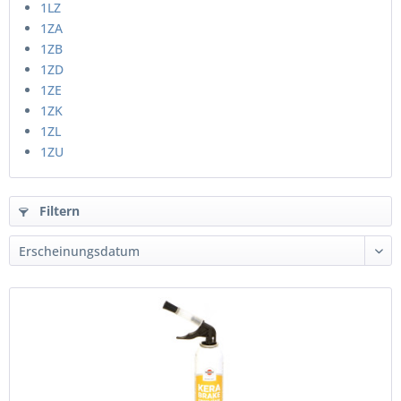
1LZ
1ZA
1ZB
1ZD
1ZE
1ZK
1ZL
1ZU
Filtern