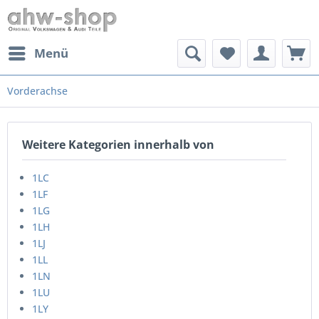
Menü
Vorderachse
Weitere Kategorien innerhalb von
1LC
1LF
1LG
1LH
1LJ
1LL
1LN
1LU
1LY