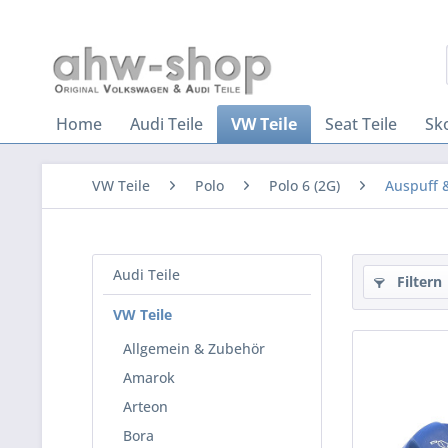
Home
Audi Teile
VW Teile
Seat Teile
Sk
VW Teile
Polo
Polo 6 (2G)
Auspuff 
Audi Teile
Filtern
VW Teile
Allgemein & Zubehör
Amarok
Arteon
Bora