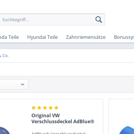
oda Teile
Hyundai Teile
Zahnriemensätze
Bonussy
& Co.
Original VW
Verschlussdeckel AdBlue®
Tankdeckel...
AdBlue® Verschlussdeckel