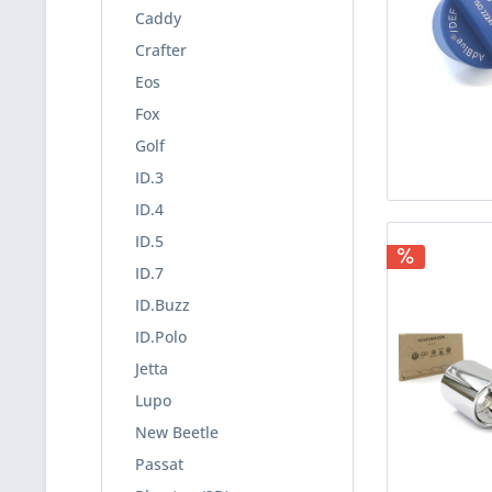
Caddy
Crafter
Eos
Fox
Golf
ID.3
ID.4
ID.5
ID.7
ID.Buzz
ID.Polo
Jetta
Lupo
New Beetle
Passat