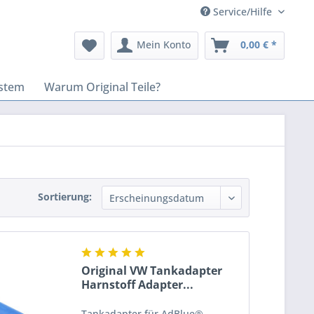
Service/Hilfe
Mein Konto
0,00 € *
stem
Warum Original Teile?
Sortierung:
Original VW Tankadapter
Harnstoff Adapter...
Tankadapter für AdBlue®