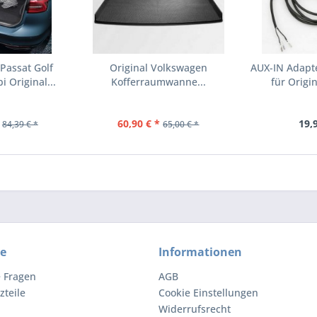
Passat Golf
Original Volkswagen
AUX-IN Adapte
 Original...
Kofferraumwanne...
für Origin
60,90 € *
19,
84,39 € *
65,00 € *
ce
Informationen
e Fragen
AGB
zteile
Cookie Einstellungen
Widerrufsrecht