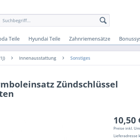
oda Teile
Hyundai Teile
Zahnriemensätze
Bonussy
1J)
Innenausstattung
Sonstiges
ymboleinsatz Zündschlüssel
ten
10,50 
Preise inkl. U
Lieferadresse 