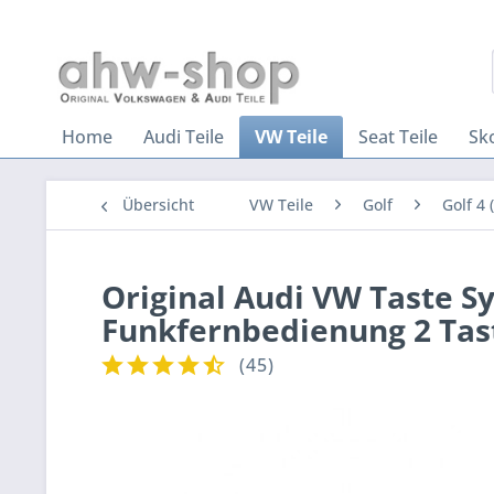
Home
Audi Teile
VW Teile
Seat Teile
Sk
Übersicht
VW Teile
Golf
Golf 4 (
Original Audi VW Taste S
Funkfernbedienung 2 Tas
(
45
)