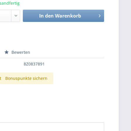
sandfertig
In den
Warenkorb
Bewerten
8Z0837891
t
Bonuspunkte sichern