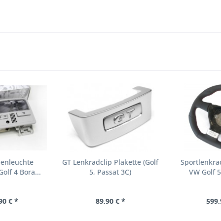
nenleuchte
GT Lenkradclip Plakette (Golf
Sportlenkra
olf 4 Bora...
5, Passat 3C)
VW Golf 5,
90 € *
89,90 € *
599,