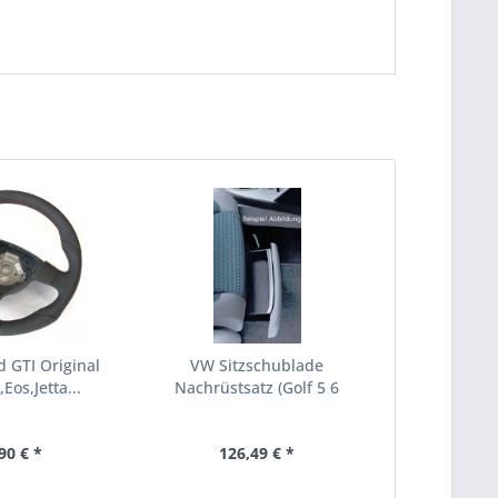
d GTI Original
VW Sitzschublade
Eos,Jetta...
Nachrüstsatz (Golf 5 6
Touran)...
90 € *
126,49 € *