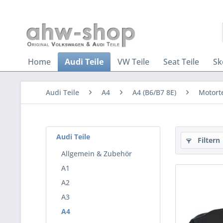
Home
Audi Teile
VW Teile
Seat Teile
Sk
Audi Teile
A4
A4 (B6/B7 8E)
Motort
Audi Teile
Filtern
Allgemein & Zubehör
A1
A2
A3
A4