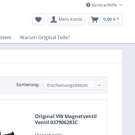
Service/Hilfe
Mein Konto
0,00 € *
ystem
Warum Original Teile?
Sortierung:
Original VW Magnetventil
Ventil 037906283C
Magnetventil