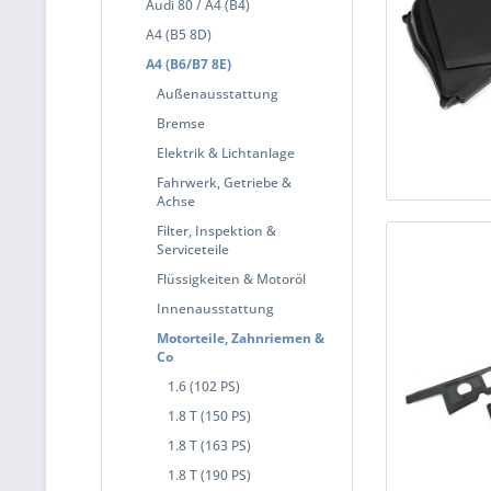
Audi 80 / A4 (B4)
A4 (B5 8D)
A4 (B6/B7 8E)
Außenausstattung
Bremse
Elektrik & Lichtanlage
Fahrwerk, Getriebe &
Achse
Filter, Inspektion &
Serviceteile
Flüssigkeiten & Motoröl
Innenausstattung
Motorteile, Zahnriemen &
Co
1.6 (102 PS)
1.8 T (150 PS)
1.8 T (163 PS)
1.8 T (190 PS)