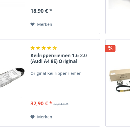
18,90 € *
Merken
Keilrippenriemen 1.6-2.0
(Audi A4 8E) Original
Original Keilrippenriemen
32,90 € *
58,61 € *
Merken