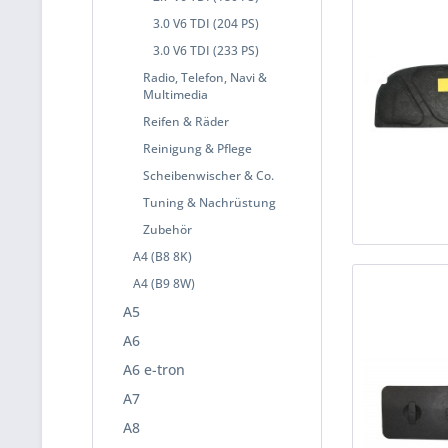
3.0 V6 TDI (204 PS)
3.0 V6 TDI (233 PS)
Radio, Telefon, Navi &
Multimedia
Reifen & Räder
Reinigung & Pflege
Scheibenwischer & Co.
Tuning & Nachrüstung
Zubehör
A4 (B8 8K)
A4 (B9 8W)
A5
A6
A6 e-tron
A7
A8