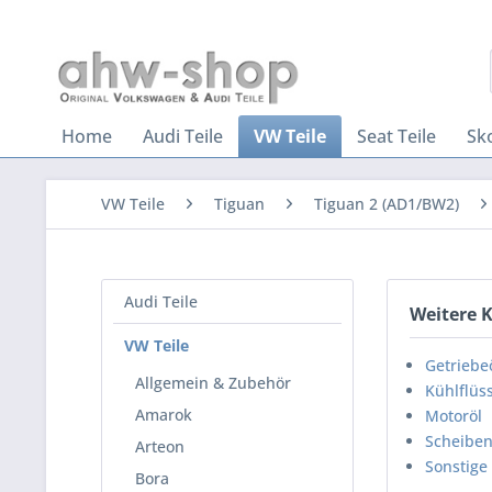
Home
Audi Teile
VW Teile
Seat Teile
Sk
VW Teile
Tiguan
Tiguan 2 (AD1/BW2)
Audi Teile
Weitere 
VW Teile
Getriebe
Allgemein & Zubehör
Kühlflüss
Amarok
Motoröl
Scheiben
Arteon
Sonstige
Bora