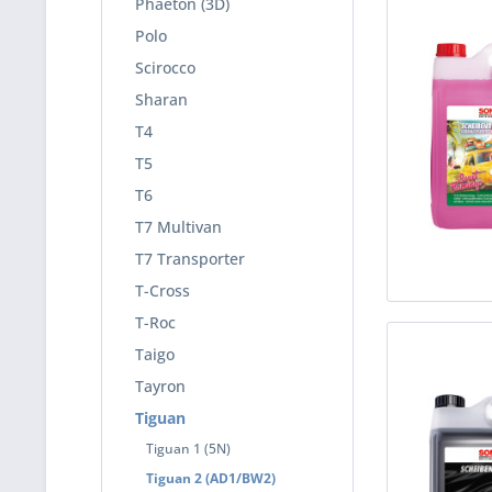
Phaeton (3D)
Polo
Scirocco
Sharan
T4
T5
T6
T7 Multivan
T7 Transporter
T-Cross
T-Roc
Taigo
Tayron
Tiguan
Tiguan 1 (5N)
Tiguan 2 (AD1/BW2)