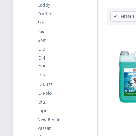
Caddy
Crafter
Filtern
Eos
Fox
Golf
ID.3
ID.4
ID.5
ID.7
ID.Buzz
ID.Polo
Jetta
Lupo
New Beetle
Passat