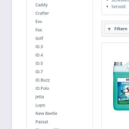
Caddy
Servoöl
Crafter
Eos
Filtern
Fox
Golf
ID.3
ID.4
ID.5
ID.7
ID.Buzz
ID.Polo
Jetta
Lupo
New Beetle
Passat