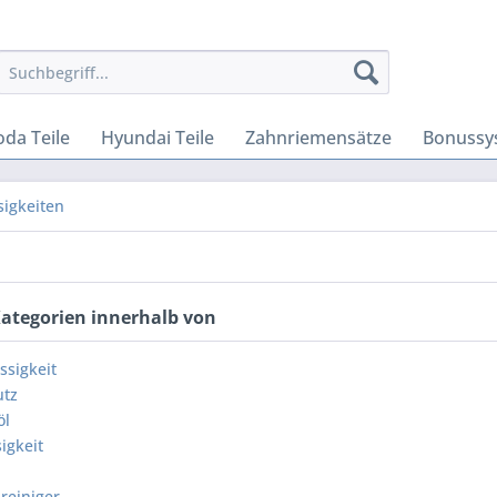
oda Teile
Hyundai Teile
Zahnriemensätze
Bonussy
sigkeiten
Kategorien innerhalb von
ssigkeit
utz
öl
igkeit
reiniger