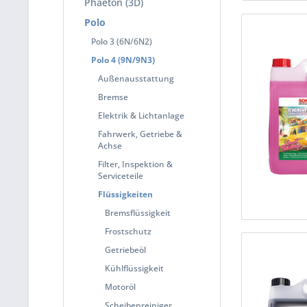
Phaeton (3D)
Polo
Polo 3 (6N/6N2)
Polo 4 (9N/9N3)
Außenausstattung
Bremse
Elektrik & Lichtanlage
Fahrwerk, Getriebe &
Achse
Filter, Inspektion &
Serviceteile
Flüssigkeiten
Bremsflüssigkeit
Frostschutz
Getriebeöl
Kühlflüssigkeit
Motoröl
Scheibenreiniger