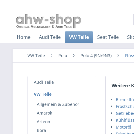
Home
Audi Teile
VW Teile
Seat Teile
Sk
VW Teile
Polo
Polo 4 (9N/9N3)
Flüs
Audi Teile
Weitere 
VW Teile
Bremsflü
Allgemein & Zubehör
Frostsch
Amarok
Getriebe
Kühlflüss
Arteon
Motoröl
Bora
Scheiben