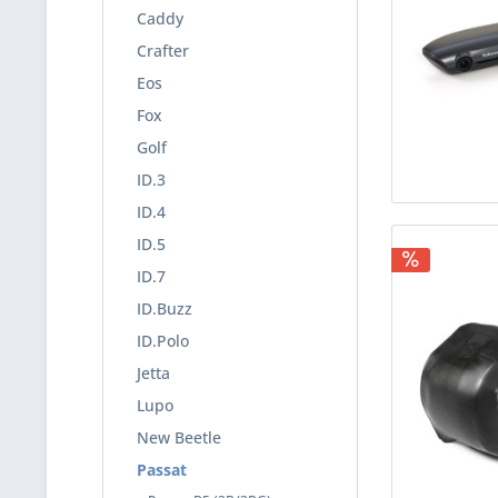
Caddy
Crafter
Eos
Fox
Golf
ID.3
ID.4
ID.5
ID.7
ID.Buzz
ID.Polo
Jetta
Lupo
New Beetle
Passat