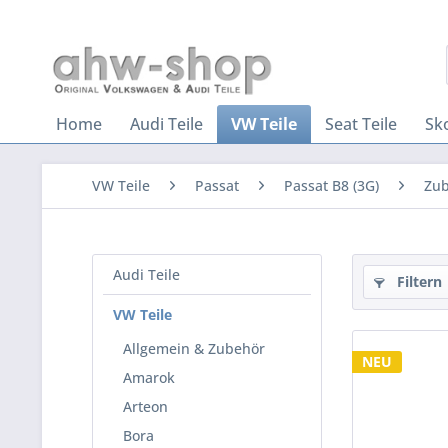
Home
Audi Teile
VW Teile
Seat Teile
Sk
VW Teile
Passat
Passat B8 (3G)
Zu
Audi Teile
Filtern
VW Teile
Allgemein & Zubehör
NEU
Amarok
Arteon
Bora