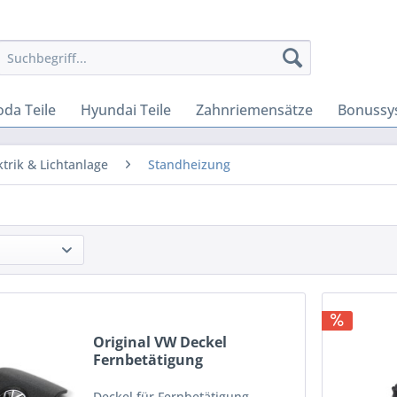
oda Teile
Hyundai Teile
Zahnriemensätze
Bonussy
ktrik & Lichtanlage
Standheizung
Original VW Deckel
Fernbetätigung
Standheizung...
Deckel für Fernbetätigung,