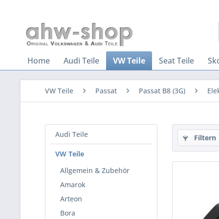
Home
Audi Teile
VW Teile
Seat Teile
Sk
VW Teile
Passat
Passat B8 (3G)
Ele
Audi Teile
Filtern
VW Teile
Allgemein & Zubehör
Amarok
Arteon
Bora