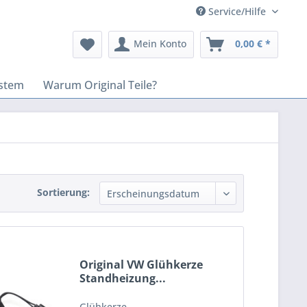
Service/Hilfe
Mein Konto
0,00 € *
stem
Warum Original Teile?
Sortierung:
Original VW Glühkerze
Standheizung...
Glühkerze