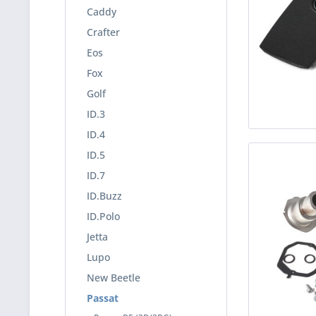
Caddy
Crafter
Eos
Fox
Golf
ID.3
ID.4
ID.5
ID.7
ID.Buzz
ID.Polo
Jetta
Lupo
New Beetle
Passat