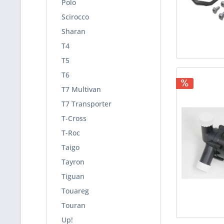
Polo
Scirocco
Sharan
T4
T5
T6
T7 Multivan
T7 Transporter
T-Cross
T-Roc
Taigo
Tayron
Tiguan
Touareg
Touran
Up!