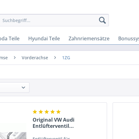
oda Teile
Hyundai Teile
Zahnriemensätze
Bonussy
mse
Vorderachse
1ZG
Original VW Audi
Entlüfterventil...
Entlüfterventil für