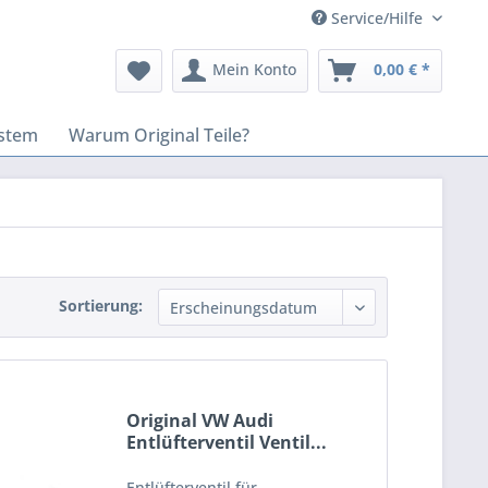
Service/Hilfe
Mein Konto
0,00 € *
stem
Warum Original Teile?
Sortierung:
Original VW Audi
Entlüfterventil Ventil...
Entlüfterventil für