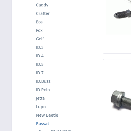
Caddy
Crafter
Eos
Fox
Golf
ID.3
ID.4
ID.5
ID.7
ID.Buzz
ID.Polo
Jetta
Lupo
New Beetle
Passat