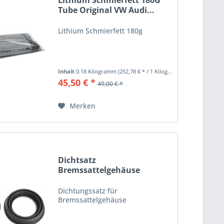
Lithium Schmierfett 180G
Tube Original VW Audi...
Lithium Schmierfett 180g
Inhalt
0.18 Kilogramm
(252,78 € * / 1 Kilogramm)
45,50 € *
49,00 € *
Merken
Dichtsatz
Bremssattelgehäuse
VWAudi 1K0698471B
Dichtungssatz für
Bremssattelgehäuse