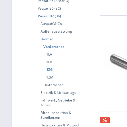
Passat B5 (3B/3BG)
Passat B6 (3C)
Passat B7 (36)
Auspuff & Co.
Außenausstattung
Bremse
Vorderachse
1LA
1LB
1ZG
1ZM
Hinterachse
Elektrik & Lichtanlage
Fahrwerk, Getriebe &
Achse
Filter, Inspektion &
Zündkerzen
Flüssigkeiten & Motoröl