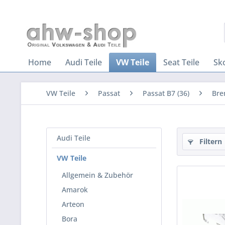
Home
Audi Teile
VW Teile
Seat Teile
Sk
VW Teile
Passat
Passat B7 (36)
Bre
Audi Teile
Filtern
VW Teile
Allgemein & Zubehör
Amarok
Arteon
Bora