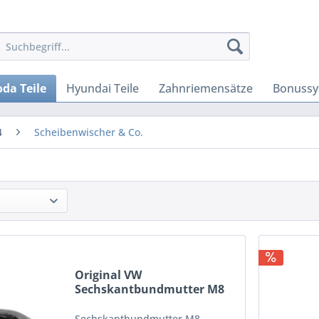
da Teile
Hyundai Teile
Zahnriemensätze
Bonussy
4
Scheibenwischer & Co.
Original VW
Sechskantbundmutter M8
Befestigung...
Sechskantbundmutter M8