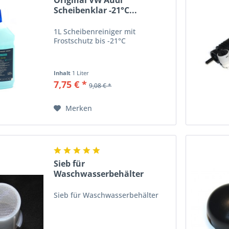
Original VW Audi
Scheibenklar -21°C...
1L Scheibenreiniger mit
Frostschutz bis -21°C
Inhalt
1 Liter
7,75 € *
9,08 € *
Merken
Sieb für
Waschwasserbehälter
Original VW / Audi...
Sieb für Waschwasserbehälter