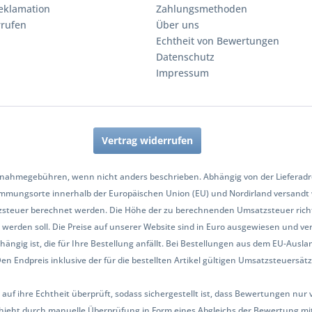
eklamation
Zahlungsmethoden
rrufen
Über uns
Echtheit von Bewertungen
Datenschutz
Impressum
Vertrag widerrufen
nahmegebühren, wenn nicht anders beschrieben. Abhängig von der Lieferadres
mmungsorte innerhalb der Europäischen Union (EU) und Nordirland versandt
zsteuer berechnet werden. Die Höhe der zu berechnenden Umsatzsteuer richt
werden soll. Die Preise auf unserer Website sind in Euro ausgewiesen und ve
hängig ist, die für Ihre Bestellung anfällt. Bei Bestellungen aus dem EU-Aus
Endpreis inklusive der für die bestellten Artikel gültigen Umsatzsteuersätze 
 auf ihre Echtheit überprüft, sodass sichergestellt ist, dass Bewertungen n
ieht durch manuelle Überprüfung in Form eines Abgleichs der Bewertung mit