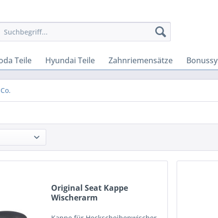
oda Teile
Hyundai Teile
Zahnriemensätze
Bonussy
 Co.
Original Seat Kappe
Wischerarm
Scheibenwischer...
Kappe für Heckscheibenwischer