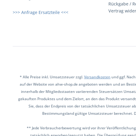
Rückgabe / R
Vertrag wide
>>> Anfrage Ersatzteile <<<
* Alle Preise inkl. Umsatzsteuer zzgl.
Versandkosten
und ggf. Nach
auf der Website von ahw-shop.de angeboten werden und an Besti
innerhalb der Mitgliedsstaaten variierenden Steuersätzen Umsat
gekauften Produktes und dem Zielort, an den das Produkt versandt 
Sie, dass der Endpreis von der tatsächlichen Umsatzsteuer ab
Bestimmungsland gültige Umsatzsteuer berechnet. Den 
** Jede Verbraucherbewertung wird vor ihrer Veröffentlichung
tatsächlich erworben/genutzt haben. Die Überprüfung gesch