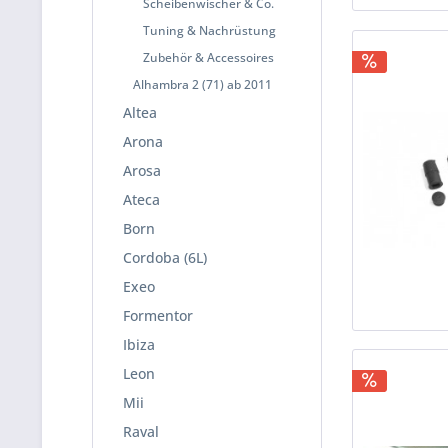
Scheibenwischer & Co.
Tuning & Nachrüstung
Zubehör & Accessoires
Alhambra 2 (71) ab 2011
Altea
Arona
Arosa
Ateca
Born
Cordoba (6L)
Exeo
Formentor
Ibiza
Leon
Mii
Raval