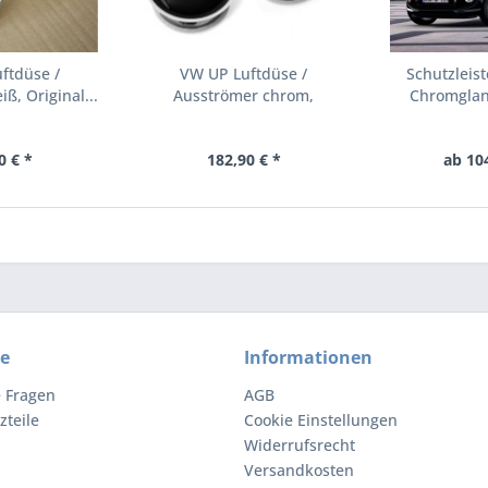
ftdüse /
VW UP Luftdüse /
Schutzleis
ß, Original...
Ausströmer chrom,
Chromglanz
Original...
0 € *
182,90 € *
ab 10
ce
Informationen
e Fragen
AGB
zteile
Cookie Einstellungen
Widerrufsrecht
Versandkosten