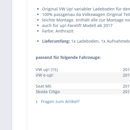
Original VW Up! variabler Ladeboden für d
100% passgenau da Volkswagen Original Tei
leichte Montage, enthält alle zur Montage n
auch für up!-Facelift Modell ab 2017
Farbe: Anthrazit
Lieferumfang:
1x Ladeboden, 1x Aufnahmeboc
passend für folgende Fahrzeuge:
VW up! (1S)
201
VW e-up!
201
Seat Mii
201
Skoda Citigo
201
Fragen zum Artikel?