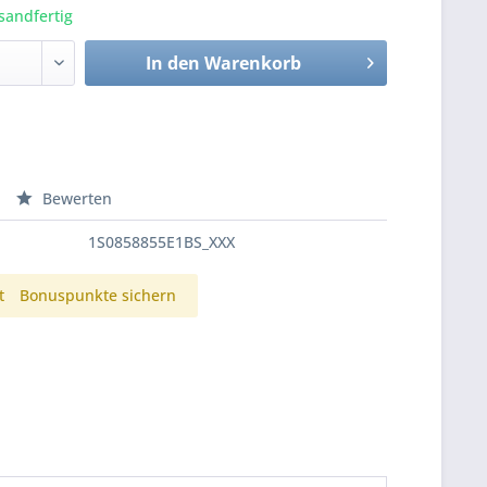
sandfertig
In den
Warenkorb
Bewerten
1S0858855E1BS_XXX
t
Bonuspunkte sichern