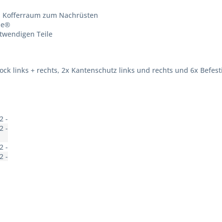
en Kofferraum zum Nachrüsten
le®
otwendigen Teile
k links + rechts, 2x Kantenschutz links und rechts und 6x Befes
2 -
2 -
2 -
2 -