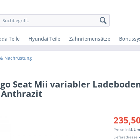
oda Teile
Hyundai Teile
Zahnriemensätze
Bonussy
 & Nachrüstung
igo Seat Mii variabler Ladebode
Anthrazit
235,50
Preise inkl. U
Lieferadresse 