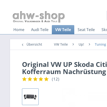
Home
Audi Teile
VW Teile
Seat Teile
Sk
Übersicht
VW Teile
Up!
Tuning
Original VW UP Skoda Cit
Kofferraum Nachrüstung 
(
12
)