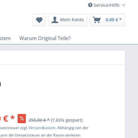
Service/Hilfe
Mein Konto
0,00 € *
stem
Warum Original Teile?
n
 € *
255,00 € *
(7,65% gespart)
msatzsteuer zzgl.
Versandkosten
. Abhängig von der
kann die Umsatzsteuer an der Kasse variieren.