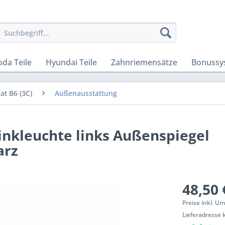
oda Teile
Hyundai Teile
Zahnriemensätze
Bonussy
at B6 (3C)
Außenausstattung
inkleuchte links Außenspiegel
arz
48,50 
Preise inkl. U
Lieferadresse 