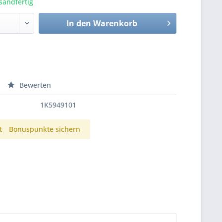
sandfertig
In den
Warenkorb
Bewerten
1K5949101
t
Bonuspunkte sichern