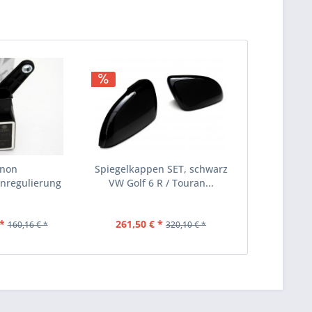
non
Spiegelkappen SET, schwarz
nregulierung
VW Golf 6 R / Touran...
Golf IV...
*
261,50 € *
160,16 € *
320,10 € *