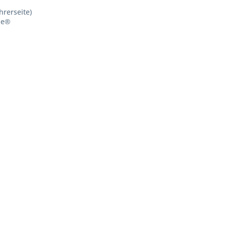
hrerseite)
le®