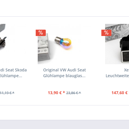
di Seat Skoda
Original VW Audi Seat
Xe
lühlampe...
Glühlampe blauglas...
Leuchtweite
Sensor (
13,90 € *
147,60 € 
11,19 € *
23,86 € *