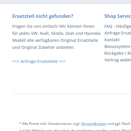
Ersatzteil nicht gefunden?
Shop Servi
Fragen Sie uns einfach! Wir können Ihnen
FAQ - Häufig
Anfrage Ersat
für jedes VW, Audi, Skoda, Seat und Hyundai
Kontakt
Modell alle verfügbaren Original Ersatzteile
Bonussystem
und Original Zubehör anbieten.
Rückgabe / R
Vertrag wide
>>> Anfrage Ersatzteile <<<
* Alle Preise inkl. Umsatzsteuer zzgl.
Versandkosten
und ggf. Nach
auf der Website von ahw-shop.de angeboten werden und an Besti