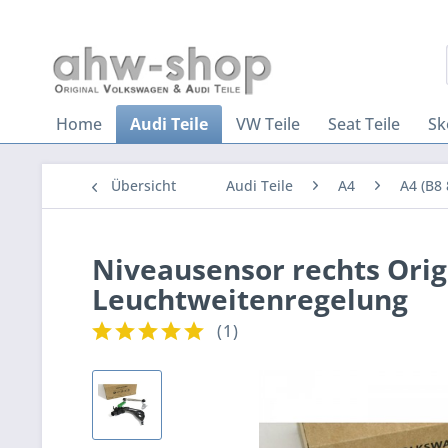
Home
Audi Teile
VW Teile
Seat Teile
Sk
Übersicht
Audi Teile
A4
A4 (B8 
Niveausensor rechts Orig
Leuchtweitenregelung
(
1
)