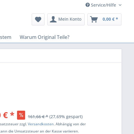
Service/Hilfe
Mein Konto
0,00 € *
ystem
Warum Original Teile?
 € *
161,66 € *
(27,69% gespart)
msatzsteuer zzgl.
Versandkosten
. Abhängig von der
kann die Umsatzsteuer an der Kasse variieren.