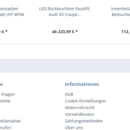
penkasten
LED Rückleuchten Facelift,
Innenbetä
atz (H7 W5W
Audi A5 Coupe...
Beleucht
...
Orig
 € *
ab 233,09 € *
112,
ce
Informationen
e Fragen
AGB
zteile
Cookie Einstellungen
Widerrufsrecht
Versandkosten
eklamation
Zahlungsmethoden
rrufen
Über uns