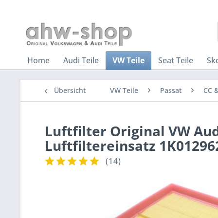
Home
Audi Teile
VW Teile
Seat Teile
Sk
Übersicht
VW Teile
Passat
CC &
Luftfilter Original VW Aud
Luftfiltereinsatz 1K01296
(
14
)