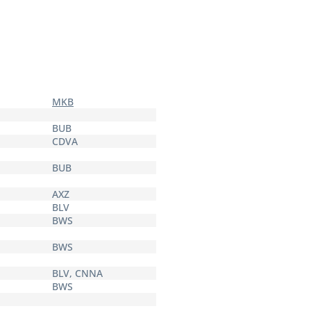
MKB
BUB
CDVA
BUB
AXZ
BLV
BWS
BWS
BLV, CNNA
BWS