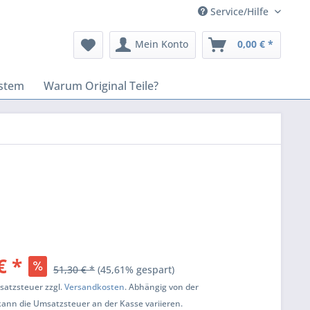
Service/Hilfe
Mein Konto
0,00 € *
stem
Warum Original Teile?
€ *
51,30 € *
(45,61% gespart)
msatzsteuer zzgl.
Versandkosten
. Abhängig von der
kann die Umsatzsteuer an der Kasse variieren.