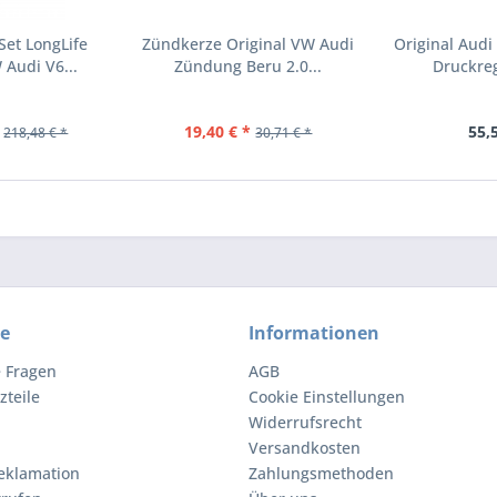
et LongLife
Zündkerze Original VW Audi
Original Aud
 Audi V6...
Zündung Beru 2.0...
Druckreg
19,40 € *
55,
218,48 € *
30,71 € *
ce
Informationen
e Fragen
AGB
zteile
Cookie Einstellungen
Widerrufsrecht
Versandkosten
eklamation
Zahlungsmethoden