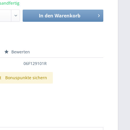
sandfertig
In den
Warenkorb
Bewerten
06F129101R
t
Bonuspunkte sichern