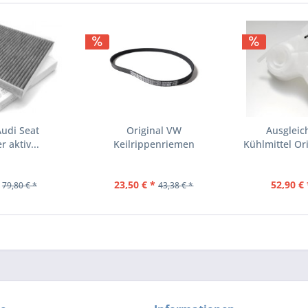
Audi Seat
Original VW
Ausgleic
r aktiv...
Keilrippenriemen
Kühlmittel Ori
Rippenriemen...
23,50 € *
52,90 € 
79,80 € *
43,38 € *