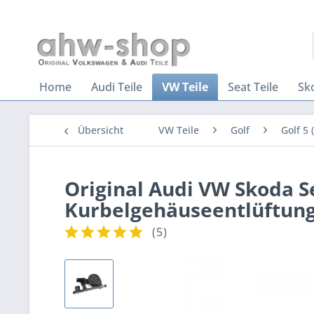
Home
Audi Teile
VW Teile
Seat Teile
Sk
Übersicht
VW Teile
Golf
Golf 5 
Original Audi VW Skoda S
Kurbelgehäuseentlüftung 
(
5
)