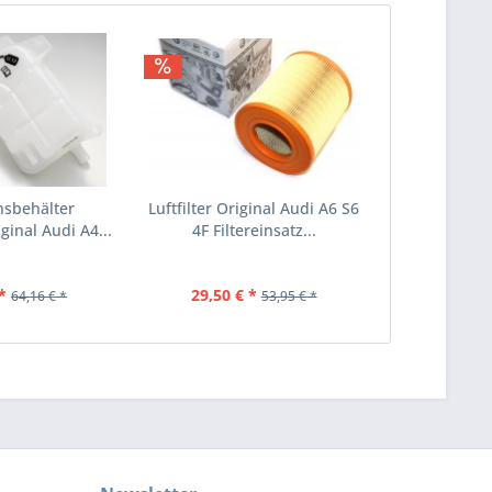
hsbehälter
Luftfilter Original Audi A6 S6
ginal Audi A4...
4F Filtereinsatz...
*
29,50 € *
64,16 € *
53,95 € *