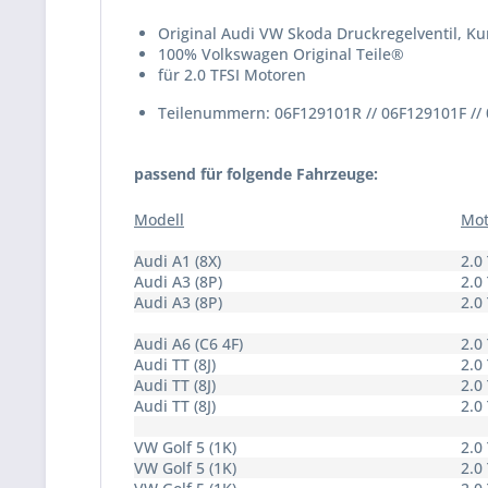
Original Audi VW Skoda Druckregelventil, K
100% Volkswagen Original Teile®
für 2.0 TFSI Motoren
Teilenummern: 06F129101R // 06F129101F // 
passend für folgende Fahrzeuge:
Modell
Mot
Audi A1 (8X)
2.0
Audi A3 (8P)
2.0
Audi A3 (8P)
2.0
Audi A6 (C6 4F)
2.0
Audi TT (8J)
2.0
Audi TT (8J)
2.0
Audi TT (8J)
2.0
VW Golf 5 (1K)
2.0
VW Golf 5 (1K)
2.0