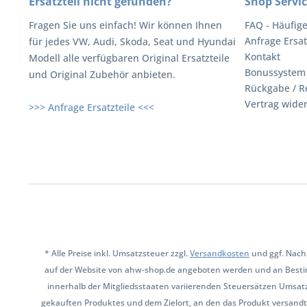
Ersatzteil nicht gefunden?
Shop Servi
Fragen Sie uns einfach! Wir können Ihnen
FAQ - Häufig
Anfrage Ersat
für jedes VW, Audi, Skoda, Seat und Hyundai
Kontakt
Modell alle verfügbaren Original Ersatzteile
Bonussystem
und Original Zubehör anbieten.
Rückgabe / R
Vertrag wide
>>> Anfrage Ersatzteile <<<
* Alle Preise inkl. Umsatzsteuer zzgl.
Versandkosten
und ggf. Nach
auf der Website von ahw-shop.de angeboten werden und an Besti
innerhalb der Mitgliedsstaaten variierenden Steuersätzen Umsat
gekauften Produktes und dem Zielort, an den das Produkt versandt 