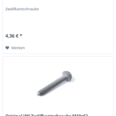
Zwölfkantschraube
4,36 € *
Merken
Original VW Zwölfkantschraube M10x62