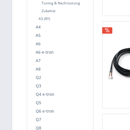
Tuning & Nachrüstung
Zubehör
A3 (8Y)
A4
A5
A6
A6 e-tron
A7
A8
Q2
Q3
Q4 e-tron
Q5
Q6 e-tron
Q7
Q8