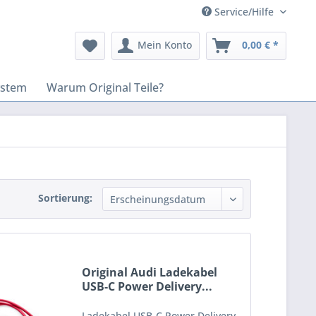
Service/Hilfe
Mein Konto
0,00 € *
ystem
Warum Original Teile?
Sortierung:
Original Audi Ladekabel
USB-C Power Delivery...
Ladekabel USB-C Power Delivery