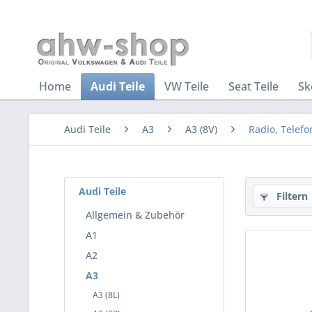
Home
Audi Teile
VW Teile
Seat Teile
Sk
Audi Teile
A3
A3 (8V)
Radio, Telefo
Audi Teile
Filtern
Allgemein & Zubehör
A1
A2
A3
A3 (8L)