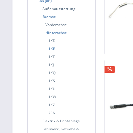
A3 (8P)
Außenausstattung
Bremse
Vorderachse
Hinterachse
1KD
1KE
1KF
1KJ
1KQ
1KS
1KU
1KW
1KZ
2EA
Elektrik & Lichtanlage
Fahrwerk, Getriebe &