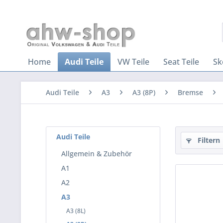
Home
Audi Teile
VW Teile
Seat Teile
Sk
Audi Teile
A3
A3 (8P)
Bremse
Audi Teile
Filtern
Allgemein & Zubehör
A1
A2
A3
A3 (8L)