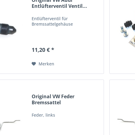
Original VW Audi
Entlüfterventil Ventil...
Entlüfterventil für
Bremssattelgehäuse
11,20 € *
Merken
Original VW Feder
Bremssattel
Handbremshebel...
Feder, links