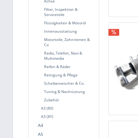
Achse
Filter, Inspektion &
Serviceteile
Flüssigkeiten & Motoröl
Innenausstattung
Motorteile, Zahnriemen &
Co
Radio, Telefon, Navi &
Multimedia
Reifen & Räder
Reinigung & Pflege
Scheibenwischer & Co.
Tuning & Nachrüstung
Zubehör
A3 (8V)
A3 (8Y)
A4
A5