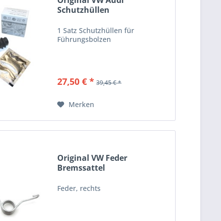
Original VW Audi
Schutzhüllen
Führungsbolzen...
1 Satz Schutzhüllen für
Führungsbolzen
27,50 € *
39,45 € *
Merken
Original VW Feder
Bremssattel
Handbremshebel...
Feder, rechts