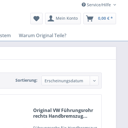
Service/Hilfe
Mein Konto
0,00 € *
ystem
Warum Original Teile?
Sortierung:
Original VW Führungsrohr
rechts Handbremszug...
Führungsrohr für Handbremszug