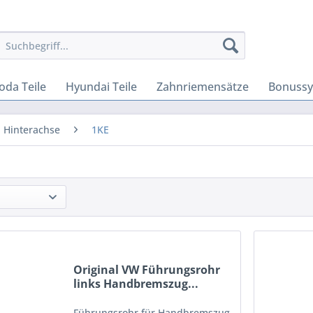
oda Teile
Hyundai Teile
Zahnriemensätze
Bonuss
Hinterachse
1KE
Original VW Führungsrohr
links Handbremszug...
Führungsrohr für Handbremszug