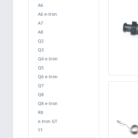
A6
A6 e-tron
A7
A8
Q2
Q3
Q4 e-tron
Q5
Q6 e-tron
Q7
Q8
Q8 e-tron
R8
e-tron GT
TT