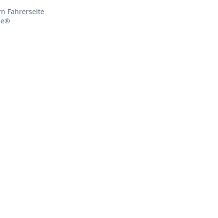
rn Fahrerseite
le®