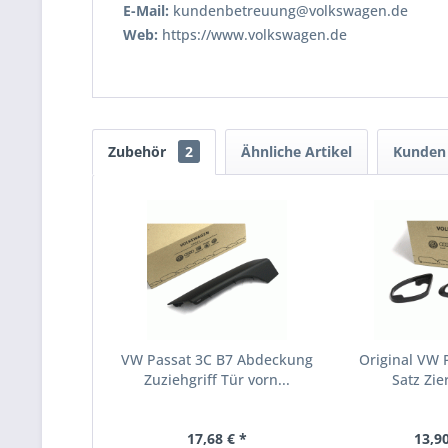
E-Mail:
kundenbetreuung@volkswagen.de
Web:
https://www.volkswagen.de
Zubehör
2
Ähnliche Artikel
Kunden 
VW Passat 3C B7 Abdeckung
Original VW 
Zuziehgriff Tür vorn...
Satz Zier
17,68 € *
13,90