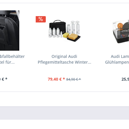
bfallbehälter
Original Audi
Audi Lam
l für...
Pflegemitteltasche Winter...
Glühlampen
C5
 € *
79,40 € *
25,
84,90 € *