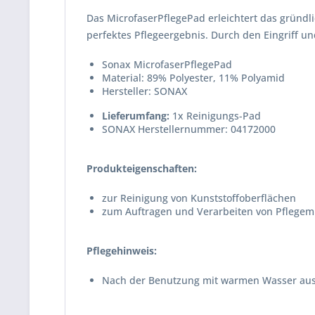
Das Micro­fa­ser­Pfle­gePad erleich­tert das gründ­
perfektes Pfle­ge­er­gebnis. Durch den Eingriff 
Sonax MicrofaserPflegePad
Material: 89% Polyester, 11% Polyamid
Hersteller: SONAX
Lieferumfang:
1x Reinigungs-Pad
SONAX Herstellernummer: 04172000
Produkteigenschaften:
zur Reinigung von Kunststoffoberflächen
zum Auftragen und Verarbeiten von Pflegem
Pflegehinweis:
Nach der Benutzung mit warmen Wasser aus