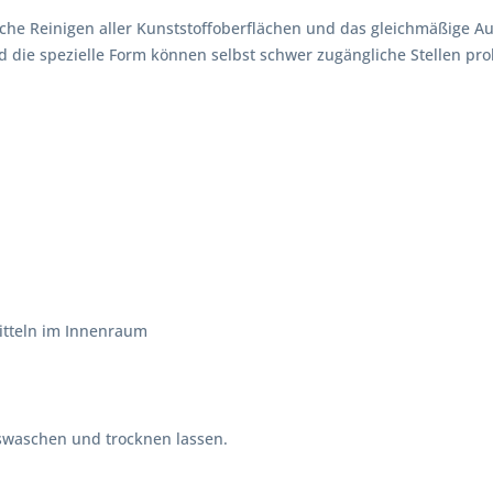
liche Reinigen aller Kunst­stof­fo­ber­flä­chen und das gleich­mä­ßige A
und die spezi­elle Form können selbst schwer zugäng­liche Stellen p
itteln im Innenraum
waschen und trocknen lassen.