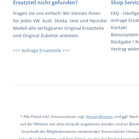
Ersatzteil nicht gefunden?
Shop Servi
Fragen Sie uns einfach! Wir können Ihnen
FAQ - Häufig
Anfrage Ersat
für jedes VW, Audi, Skoda, Seat und Hyundai
Kontakt
Modell alle verfügbaren Original Ersatzteile
Bonussystem
und Original Zubehör anbieten.
Rückgabe / R
Vertrag wide
>>> Anfrage Ersatzteile <<<
* Alle Preise inkl. Umsatzsteuer zzgl.
Versandkosten
und ggf. Nach
auf der Website von ahw-shop.de angeboten werden und an Besti
innerhalb der Mitgliedsstaaten variierenden Steuersätzen Umsat
gekauften Produktes und dem Zielort, an den das Produkt versandt 