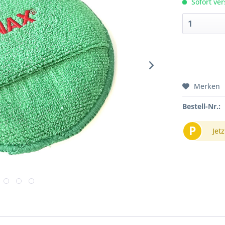
Sofort ver
Merken
Bestell-Nr.:
P
Jetz