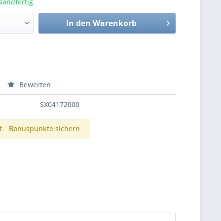
sandfertig
In den
Warenkorb
Bewerten
SX04172000
t
Bonuspunkte sichern