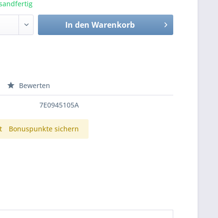
sandfertig
In den
Warenkorb
Bewerten
7E0945105A
t
Bonuspunkte sichern