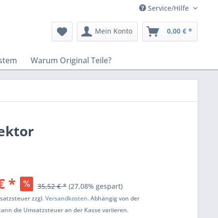
Service/Hilfe
Mein Konto
0,00 € *
stem
Warum Original Teile?
ektor
€ *
35,52 € *
(27,08% gespart)
msatzsteuer zzgl.
Versandkosten
. Abhängig von der
kann die Umsatzsteuer an der Kasse variieren.