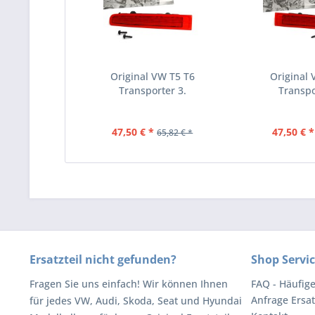
Original VW T5 T6
Original 
Transporter 3.
Transpo
Bremsleuchte...
Bremsleu
47,50 € *
47,50 € *
65,82 € *
Ersatzteil nicht gefunden?
Shop Servi
Fragen Sie uns einfach! Wir können Ihnen
FAQ - Häufig
Anfrage Ersat
für jedes VW, Audi, Skoda, Seat und Hyundai