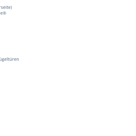
seite)
le®
lügeltüren