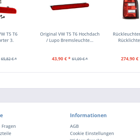
VW T5 T6
Original VW T5 T6 Hochdach
Rückleuchte
rter 3.
/ Lupo Bremsleuchte...
Rücklichte
chte...
43,90 € *
274,90 € 
65,82 € *
61,09 € *
ce
Informationen
e Fragen
AGB
zteile
Cookie Einstellungen