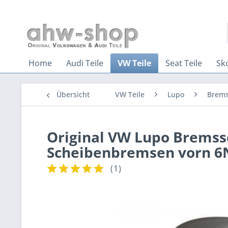
Home
Audi Teile
VW Teile
Seat Teile
Sk
Übersicht
VW Teile
Lupo
Brems
Original VW Lupo Brems
Scheibenbremsen vorn 6
(
1
)