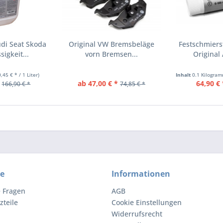
di Seat Skoda
Original VW Bremsbeläge
Festschmiers
igkeit...
vorn Bremsen...
Original
0,45 € * / 1 Liter)
Inhalt
0.1 Kilogra
ab 47,00 € *
64,90 € 
166,90 € *
74,85 € *
ce
Informationen
e Fragen
AGB
zteile
Cookie Einstellungen
Widerrufsrecht