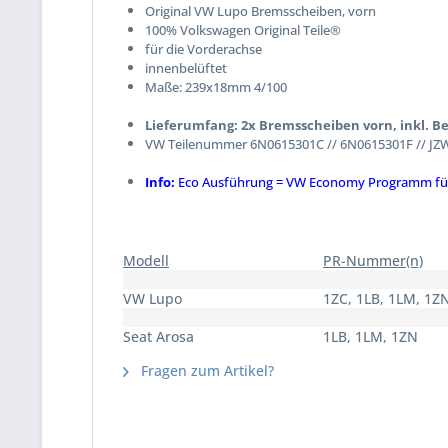
Original VW Lupo Bremsscheiben, vorn
100% Volkswagen Original Teile®
für die Vorderachse
innenbelüftet
Maße: 239x18mm 4/100
Lieferumfang: 2x Bremsscheiben vorn, inkl. 
VW Teilenummer 6N0615301C // 6N0615301F // JZ
Info:
Eco Ausführung = VW Economy Programm für F
Modell
PR-Nummer(n)
VW Lupo
1ZC, 1LB, 1LM, 1Z
Seat Arosa
1LB, 1LM, 1ZN
Fragen zum Artikel?