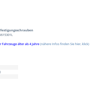
Befestigungsschrauben
W615301L
ahrzeuge älter als 4 Jahre
(nähere Infos finden Sie hier, klick)
N