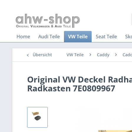
Home
Audi Teile
VW Teile
Seat Teile
Sk
Übersicht
VW Teile
Caddy
Cadd
Original VW Deckel Radh
Radkasten 7E0809967