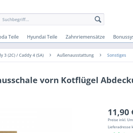
oda Teile
Hyundai Teile
Zahnriemensätze
Bonussy
y 3 (2C) / Caddy 4 (SA)
Außenausstattung
Sonstiges
ausschale vorn Kotflügel Abdec
11,90 
Preise inkl. U
Lieferadresse 