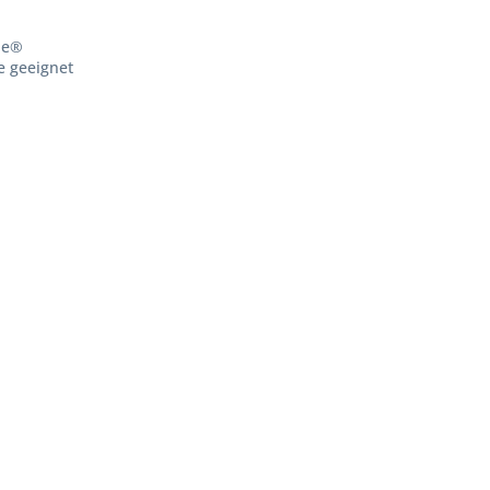
le®
e geeignet