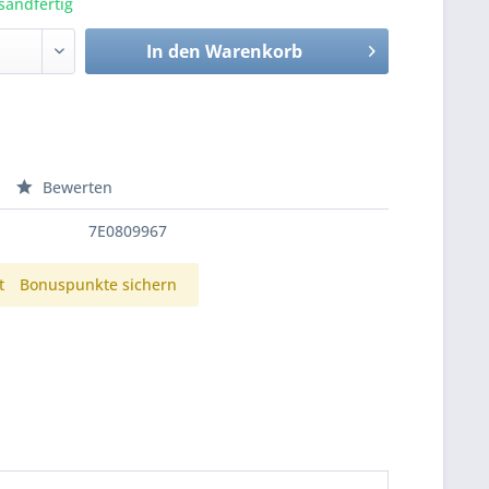
sandfertig
In den
Warenkorb
Bewerten
7E0809967
t
Bonuspunkte sichern