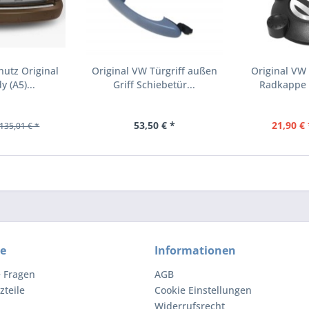
utz Original
Original VW Türgriff außen
Original VW
 (A5)...
Griff Schiebetür...
Radkappe Z
53,50 € *
21,90 € 
135,01 € *
ce
Informationen
e Fragen
AGB
zteile
Cookie Einstellungen
Widerrufsrecht