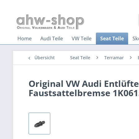
Home
Audi Teile
VW Teile
Seat Teile
Sk
Übersicht
Seat Teile
Terramar
Original VW Audi Entlüft
Faustsattelbremse 1K06