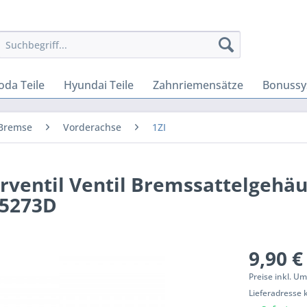
oda Teile
Hyundai Teile
Zahnriemensätze
Bonussy
Bremse
Vorderachse
1ZI
erventil Ventil Bremssattelgehä
15273D
9,90 €
Preise inkl. U
Lieferadresse 