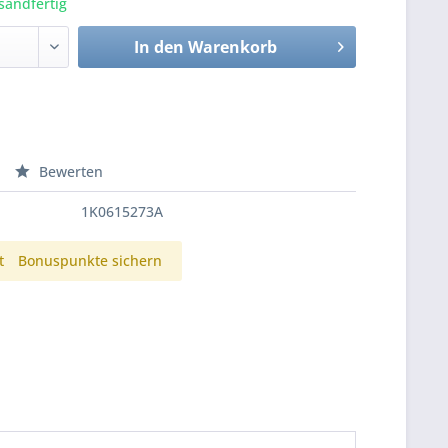
sandfertig
In den
Warenkorb
Bewerten
1K0615273A
t
Bonuspunkte sichern