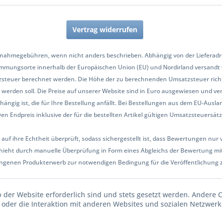
Vertrag widerrufen
nahmegebühren, wenn nicht anders beschrieben. Abhängig von der Lieferadres
mmungsorte innerhalb der Europäischen Union (EU) und Nordirland versandt
zsteuer berechnet werden. Die Höhe der zu berechnenden Umsatzsteuer richt
werden soll. Die Preise auf unserer Website sind in Euro ausgewiesen und ve
hängig ist, die für Ihre Bestellung anfällt. Bei Bestellungen aus dem EU-Aus
Endpreis inklusive der für die bestellten Artikel gültigen Umsatzsteuersätze 
 auf ihre Echtheit überprüft, sodass sichergestellt ist, dass Bewertungen n
ieht durch manuelle Überprüfung in Form eines Abgleichs der Bewertung mit
ngenen Produkterwerb zur notwendigen Bedingung für die Veröffentlichung 
b der Website erforderlich sind und stets gesetzt werden. Andere 
oder die Interaktion mit anderen Websites und sozialen Netzwerke
n