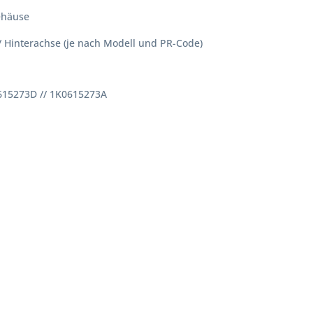
gehäuse
 / Hinterachse (je nach Modell und PR-Code)
0615273D // 1K0615273A