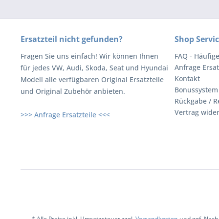
Ersatzteil nicht gefunden?
Shop Servi
Fragen Sie uns einfach! Wir können Ihnen
FAQ - Häufig
Anfrage Ersat
für jedes VW, Audi, Skoda, Seat und Hyundai
Kontakt
Modell alle verfügbaren Original Ersatzteile
Bonussystem
und Original Zubehör anbieten.
Rückgabe / R
Vertrag wide
>>> Anfrage Ersatzteile <<<
* Alle Preise inkl. Umsatzsteuer zzgl.
Versandkosten
und ggf. Nach