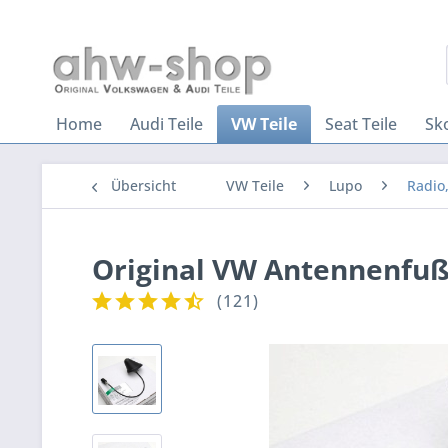
Home
Audi Teile
VW Teile
Seat Teile
Sk
Übersicht
VW Teile
Lupo
Radio
Original VW Antennenfu
(
121
)