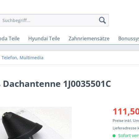
oda Teile
Hyundai Teile
Zahnriemensätze
Bonussy
, Telefon, Multimedia
ß Dachantenne 1J0035501C
111,50
Preise inkl. U
Lieferadresse 
Sofort ver