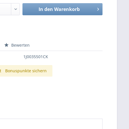
In den
Warenkorb
Bewerten
1J0035501CK
t
Bonuspunkte sichern