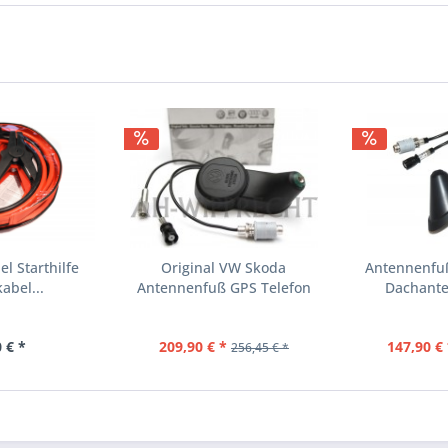
el Starthilfe
Original VW Skoda
Antennenfuß
abel...
Antennenfuß GPS Telefon
Dachante
Radio...
 € *
209,90 € *
147,90 € 
256,45 € *