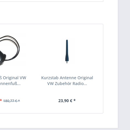
 Original VW
Kurzstab Antenne Original
nnenfuß...
VW Zubehör Radio...
*
23,90 € *
180,77 € *