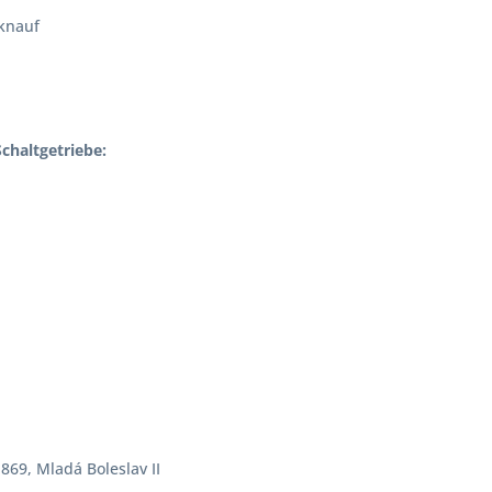
tknauf
chaltgetriebe:
869, Mladá Boleslav II