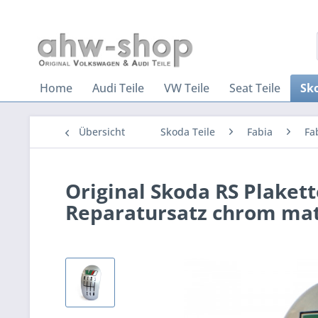
Home
Audi Teile
VW Teile
Seat Teile
Sko
Übersicht
Skoda Teile
Fabia
Fa
Original Skoda RS Plaket
Reparatursatz chrom mat