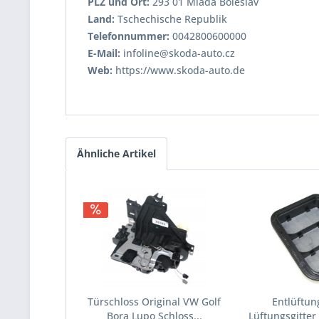
PLZ und Ort:
293 01 Mladá Boleslav
Land:
Tschechische Republik
Telefonnummer:
0042800600000
E-Mail:
infoline@skoda-auto.cz
Web:
https://www.skoda-auto.de
Ähnliche Artikel
Türschloss Original VW Golf
Entlüftu
Bora Lupo Schloss...
Lüftungsgitter 