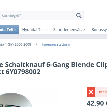
da Teile
Hyundai Teile
Zahnriemensätze
Bonussy
bia 1 (6Y) 2000-2008
Innenausstattung
te Schaltknauf 6-Gang Blende Cli
t 6Y0798002
Dieser
42,90 