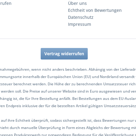
rrufen
Über uns
Echtheit von Bewertungen
Datenschutz
Impressum
Vertrag widerrufen
nahmegebühren, wenn nicht anders beschrieben. Abhängig von der Lieferadres
mmungsorte innerhalb der Europäischen Union (EU) und Nordirland versandt
zsteuer berechnet werden. Die Höhe der zu berechnenden Umsatzsteuer richt
werden soll. Die Preise auf unserer Website sind in Euro ausgewiesen und ve
hängig ist, die für Ihre Bestellung anfällt. Bei Bestellungen aus dem EU-Aus
Endpreis inklusive der für die bestellten Artikel gültigen Umsatzsteuersätze 
 auf ihre Echtheit überprüft, sodass sichergestellt ist, dass Bewertungen n
ieht durch manuelle Überprüfung in Form eines Abgleichs der Bewertung mit
ngenen Produkterwerb zur notwendigen Bedingung für die Veröffentlichung 