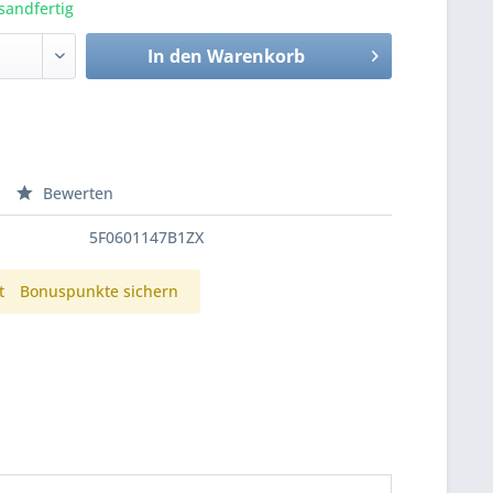
sandfertig
In den
Warenkorb
Bewerten
5F0601147B1ZX
t
Bonuspunkte sichern