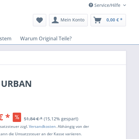
Service/Hilfe
Mein Konto
0,00 € *
stem
Warum Original Teile?
pe URBAN
€ *
51,84 € *
(15,12% gespart)
msatzsteuer zzgl.
Versandkosten
. Abhängig von der
kann die Umsatzsteuer an der Kasse variieren.