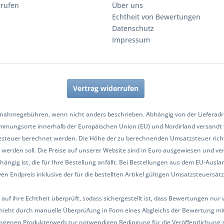
rrufen
Über uns
Echtheit von Bewertungen
Datenschutz
Impressum
Vertrag widerrufen
nahmegebühren, wenn nicht anders beschrieben. Abhängig von der Lieferadres
mmungsorte innerhalb der Europäischen Union (EU) und Nordirland versandt
zsteuer berechnet werden. Die Höhe der zu berechnenden Umsatzsteuer richt
werden soll. Die Preise auf unserer Website sind in Euro ausgewiesen und ve
hängig ist, die für Ihre Bestellung anfällt. Bei Bestellungen aus dem EU-Aus
Endpreis inklusive der für die bestellten Artikel gültigen Umsatzsteuersätze 
 auf ihre Echtheit überprüft, sodass sichergestellt ist, dass Bewertungen n
ieht durch manuelle Überprüfung in Form eines Abgleichs der Bewertung mit
ngenen Produkterwerb zur notwendigen Bedingung für die Veröffentlichung 