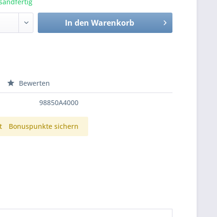
sandfertig
In den
Warenkorb
Bewerten
98850A4000
t
Bonuspunkte sichern