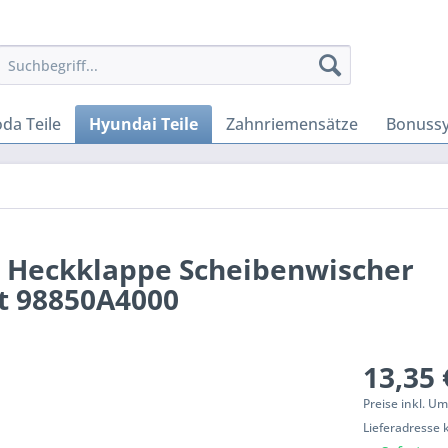
da Teile
Hyundai Teile
Zahnriemensätze
Bonuss
r Heckklappe Scheibenwischer
t 98850A4000
13,35 
Preise inkl. U
Lieferadresse 