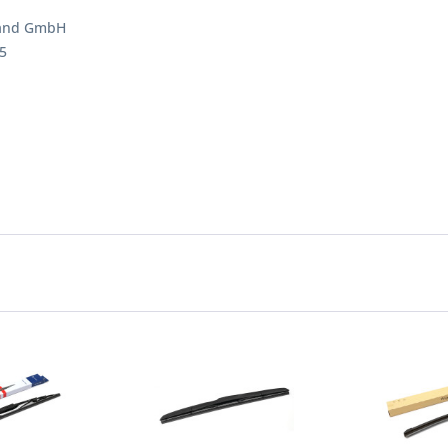
land GmbH
5