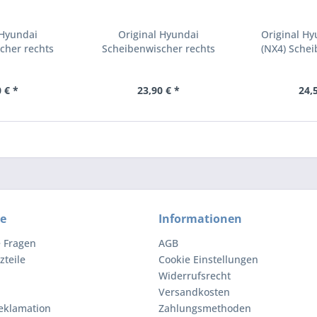
 Hyundai
Original Hyundai
Original Hy
cher rechts
Scheibenwischer rechts
(NX4) Schei
...
vorn...
 € *
23,90 € *
24,
ce
Informationen
e Fragen
AGB
zteile
Cookie Einstellungen
Widerrufsrecht
Versandkosten
eklamation
Zahlungsmethoden