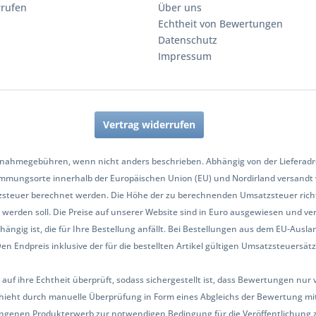
rrufen
Über uns
Echtheit von Bewertungen
Datenschutz
Impressum
Vertrag widerrufen
nahmegebühren, wenn nicht anders beschrieben. Abhängig von der Lieferadres
mmungsorte innerhalb der Europäischen Union (EU) und Nordirland versandt
zsteuer berechnet werden. Die Höhe der zu berechnenden Umsatzsteuer richt
werden soll. Die Preise auf unserer Website sind in Euro ausgewiesen und ve
hängig ist, die für Ihre Bestellung anfällt. Bei Bestellungen aus dem EU-Aus
Endpreis inklusive der für die bestellten Artikel gültigen Umsatzsteuersätze 
 auf ihre Echtheit überprüft, sodass sichergestellt ist, dass Bewertungen n
ieht durch manuelle Überprüfung in Form eines Abgleichs der Bewertung mit
ngenen Produkterwerb zur notwendigen Bedingung für die Veröffentlichung 