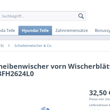
da Teile
Hyundai Teile
Zahnriemensätze
Bonuss
5)
Scheibenwischer & Co.
heibenwischer vorn Wischerblät
3FH2624L0
32,50 
Preise inkl. U
Lieferadresse 