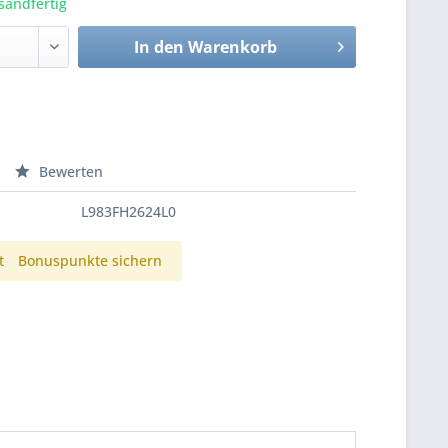
sandfertig
In den
Warenkorb
Bewerten
L983FH2624L0
t
Bonuspunkte sichern