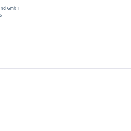
land GmbH
5