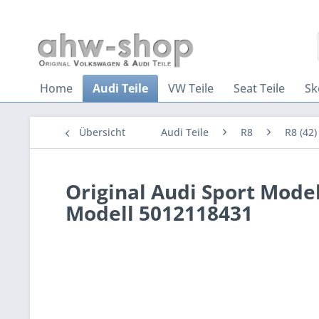
Home
Audi Teile
VW Teile
Seat Teile
Sk
Übersicht
Audi Teile
R8
R8 (42)
Original Audi Sport Mode
Modell 5012118431