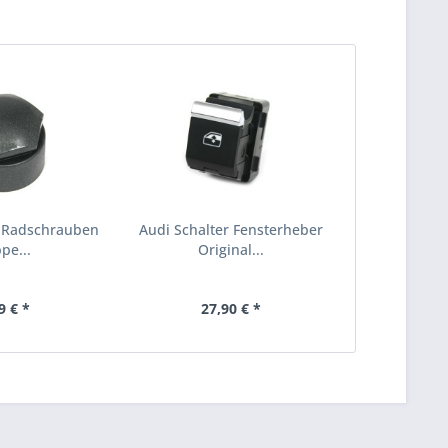
i Radschrauben
Audi Schalter Fensterheber
pe...
Original...
9 € *
27,90 € *