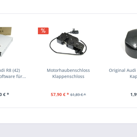
di R8 (42)
Motorhaubenschloss
Original Aud
ftware für...
Klappenschloss
Kap
Motorhaube...
0 € *
57,90 € *
1,9
61,89 € *