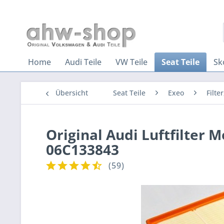
Home
Audi Teile
VW Teile
Seat Teile
Sk
Übersicht
Seat Teile
Exeo
Filte
Original Audi Luftfilter Mo
06C133843
(
59
)