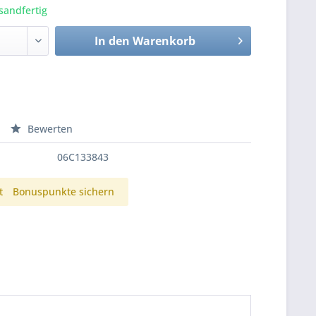
sandfertig
In den
Warenkorb
Bewerten
06C133843
t
Bonuspunkte sichern