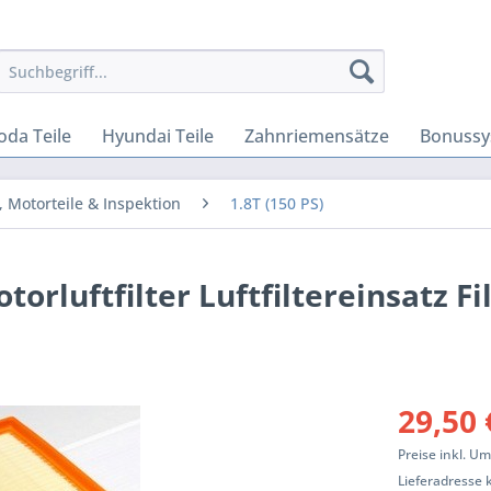
oda Teile
Hyundai Teile
Zahnriemensätze
Bonussy
r, Motorteile & Inspektion
1.8T (150 PS)
torluftfilter Luftfiltereinsatz Fi
29,50 
Preise inkl. U
Lieferadresse 