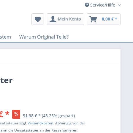
Service/Hilfe
Mein Konto
0,00 € *
stem
Warum Original Teile?
lter
€ *
51,98 € *
(43,25% gespart)
msatzsteuer zzgl.
Versandkosten
. Abhängig von der
kann die Umsatzsteuer an der Kasse variieren.