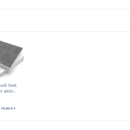
Audi Seat
r aktiv...
79,80 € *