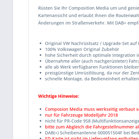
Rüsten Sie Ihr Composition Media um und genieß
Kartenansicht und erlaubt Ihnen die Routenwahl
Änderungen im Straßenverkehr. Mit DAB+ empfan
Original VW Nachrüstsatz / Upgrade-Set auf
100% Volkswagen Original Zubehör
hohe Sicherheit durch optimale Integration
Übernahme aller (auch nachgerüsteter) Fah
alle ab Werk verfügbaren Funktionen bleib
preisgünstige Umrüstlösung, da nur der Zen
schnelle Montage, da Bedieneinheit erhalten
Wichtige Hinweise:
Composion Media muss werkseitig verbaut s
nur für Fahrzeuge Modelljahr 2018
nicht für PR-Code 9S8 (Multifunktionsanzeige
bitte zum Abgleich die Fahrgestellnummer 
DAB(+) Scheibenantenne 000051504F bei Beda
SD-Karte ist nicht im Lieferumfang enthalte