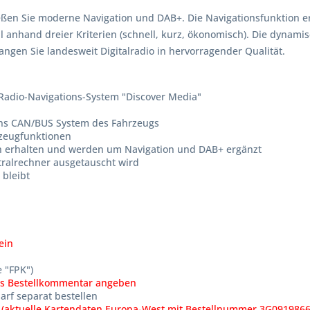
en Sie moderne Navigation und DAB+. Die Navigationsfunktion erw
 anhand dreier Kriterien (schnell, kurz, ökonomisch). Die dynamis
gen Sie landesweit Digitalradio in hervorragender Qualität.
 Radio-Navigations-System "Discover Media"
 ins CAN/BUS System des Fahrzeugs
rzeugfunktionen
en erhalten und werden um Navigation und DAB+ ergänzt
tralrechner ausgetauscht wird
 bleibt
ein
 "FPK")
als Bestellkommentar angeben
rf separat bestellen
n (aktuelle Kartendaten Europa-West mit Bestellnummer 3G0919866