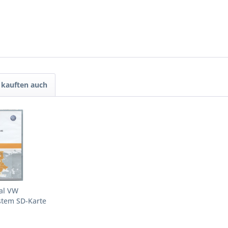
kauften auch
nal VW
stem SD-Karte
a...