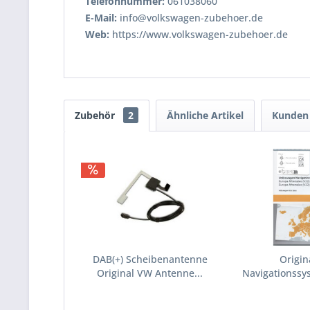
Telefonnummer:
061038060
E-Mail:
info@volkswagen-zubehoer.de
Web:
https://www.volkswagen-zubehoer.de
Zubehör
2
Ähnliche Artikel
Kunden 
DAB(+) Scheibenantenne
Origi
Original VW Antenne...
Navigationssy
Europ