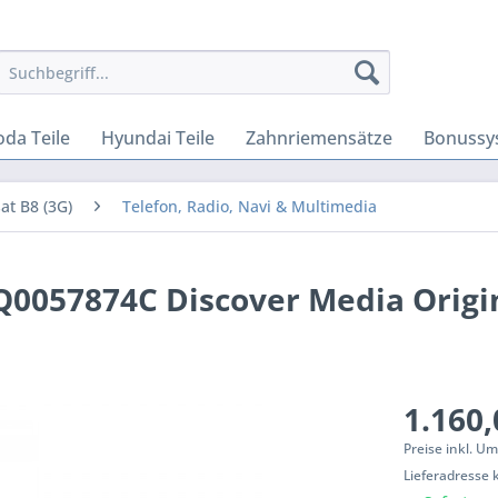
oda Teile
Hyundai Teile
Zahnriemensätze
Bonussy
at B8 (3G)
Telefon, Radio, Navi & Multimedia
0057874C Discover Media Origi
1.160,
Preise inkl. U
Lieferadresse 