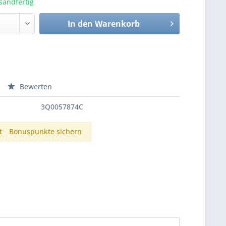
sandfertig
In den
Warenkorb
Bewerten
3Q0057874C
t
Bonuspunkte sichern