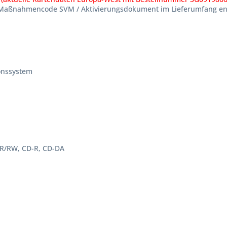
h (Maßnahmencode SVM / Aktivierungsdokument im Lieferumfang en
onssystem
R/RW, CD-R, CD-DA