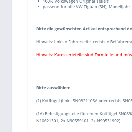
100% Volkswagen Original Teile®
passend für alle VW Tiguan (5N), Modelljahr 
Bitte die gewünschten Artikel entsprechend d
Hinweis: links = Fahrerseite, rechts = Beifahrers
Hinweis: Karosserieteile sind Formteile und mü
Bitte auswählen:
(1) Kotflügel (links 5N0821105A oder rechts 5N
(1A) Befestigungsteile für einen Kotflügel 5N0
N10621301, 2x N90559101, 2x N90531902)