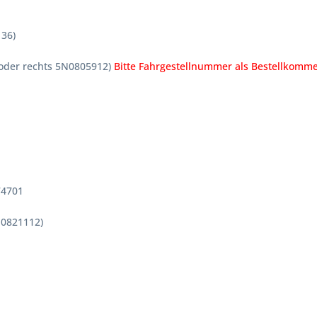
136)
 oder rechts 5N0805912)
Bitte Fahrgestellnummer als Bestellkomm
74701
5N0821112)