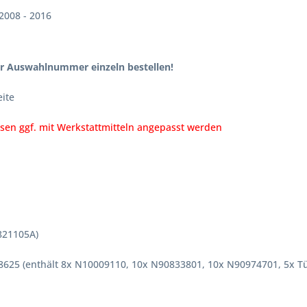
2008 - 2016
er Auswahlnummer einzeln bestellen!
eite
ssen ggf. mit Werkstattmitteln angepasst werden
0821105A)
898625 (enthält 8x N10009110, 10x N90833801, 10x N90974701, 5x T