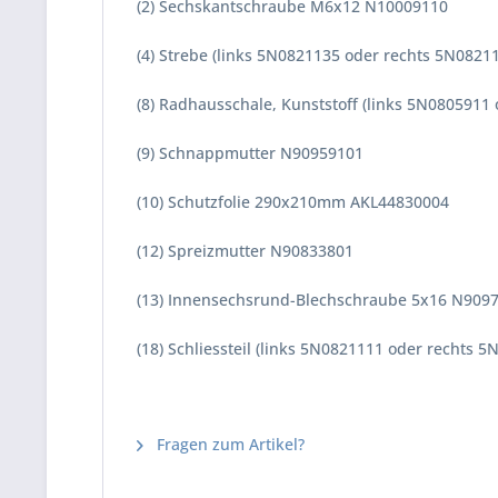
(2) Sechskantschraube M6x12 N10009110
(4) Strebe (links 5N0821135 oder rechts 5N0821
(8) Radhausschale, Kunststoff (links 5N0805911
(9) Schnappmutter N90959101
(10) Schutzfolie 290x210mm AKL44830004
(12) Spreizmutter N90833801
(13) Innensechsrund-Blechschraube 5x16 N909
(18) Schliessteil (links 5N0821111 oder rechts 
Fragen zum Artikel?