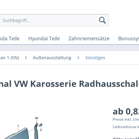
oda Teile
Hyundai Teile
Zahnriemensätze
Bonussy
an 1 (5N)
Außenausstattung
Sonstiges
inal VW Karosserie Radhausscha
ab 0,8
Preise inkl. U
Lieferadresse 