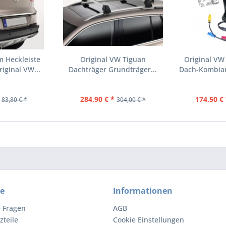
m Heckleiste
Original VW Tiguan
Original VW
riginal VW...
Dachträger Grundträger...
Dach-Kombian
284,90 € *
174,50 € 
83,80 € *
304,00 € *
ce
Informationen
e Fragen
AGB
zteile
Cookie Einstellungen