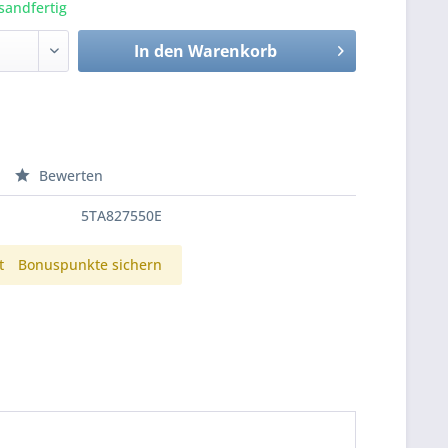
sandfertig
In den
Warenkorb
Bewerten
5TA827550E
t
Bonuspunkte sichern