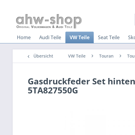
Home
Audi Teile
VW Teile
Seat Teile
Sk
Übersicht
VW Teile
Touran
Tou
Gasdruckfeder Set hinte
5TA827550G