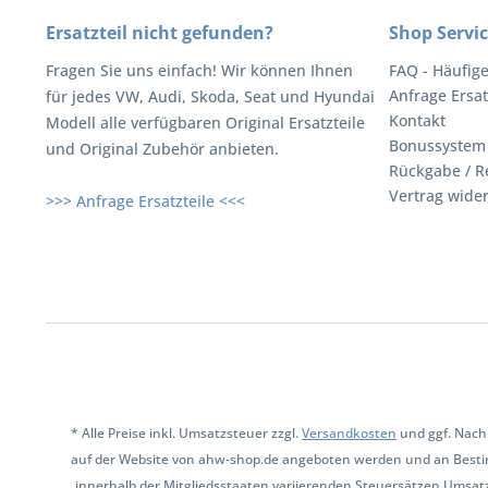
Ersatzteil nicht gefunden?
Shop Servi
Fragen Sie uns einfach! Wir können Ihnen
FAQ - Häufig
Anfrage Ersat
für jedes VW, Audi, Skoda, Seat und Hyundai
Kontakt
Modell alle verfügbaren Original Ersatzteile
Bonussystem
und Original Zubehör anbieten.
Rückgabe / R
Vertrag wide
>>> Anfrage Ersatzteile <<<
* Alle Preise inkl. Umsatzsteuer zzgl.
Versandkosten
und ggf. Nach
auf der Website von ahw-shop.de angeboten werden und an Besti
innerhalb der Mitgliedsstaaten variierenden Steuersätzen Umsat