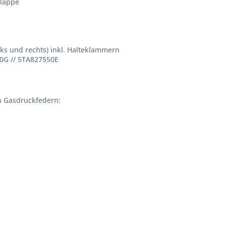
klappe
nks und rechts) inkl. Halteklammern
0G // 5TA827550E
n Gasdruckfedern: