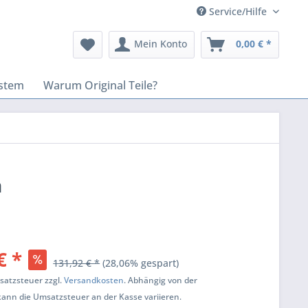
Service/Hilfe
Mein Konto
0,00 € *
stem
Warum Original Teile?
n
€ *
131,92 € *
(28,06% gespart)
msatzsteuer zzgl.
Versandkosten
. Abhängig von der
kann die Umsatzsteuer an der Kasse variieren.