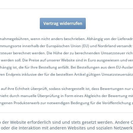
Vertrag widerrufen
nahmegebühren, wenn nicht anders beschrieben. Abhängig von der Lieferadres
mmungsorte innerhalb der Europäischen Union (EU) und Nordirland versandt
zsteuer berechnet werden. Die Höhe der zu berechnenden Umsatzsteuer richt
werden soll. Die Preise auf unserer Website sind in Euro ausgewiesen und ve
hängig ist, die für Ihre Bestellung anfällt. Bei Bestellungen aus dem EU-Aus
Endpreis inklusive der für die bestellten Artikel gültigen Umsatzsteuersätze 
 auf ihre Echtheit überprüft, sodass sichergestellt ist, dass Bewertungen n
ieht durch manuelle Überprüfung in Form eines Abgleichs der Bewertung mit
ngenen Produkterwerb zur notwendigen Bedingung für die Veröffentlichung 
b der Website erforderlich sind und stets gesetzt werden. Andere 
oder die Interaktion mit anderen Websites und sozialen Netzwerke