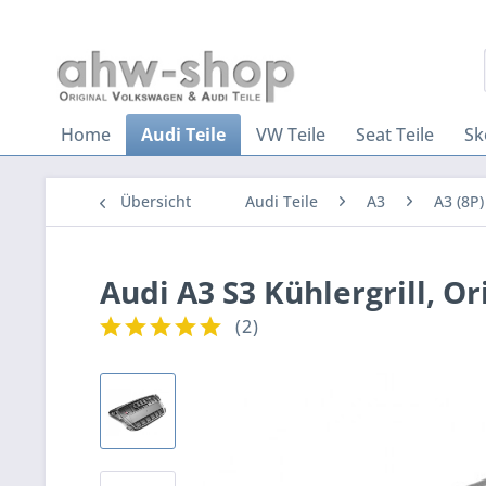
Home
Audi Teile
VW Teile
Seat Teile
Sk
Übersicht
Audi Teile
A3
A3 (8P)
Audi A3 S3 Kühlergrill, Or
(
2
)