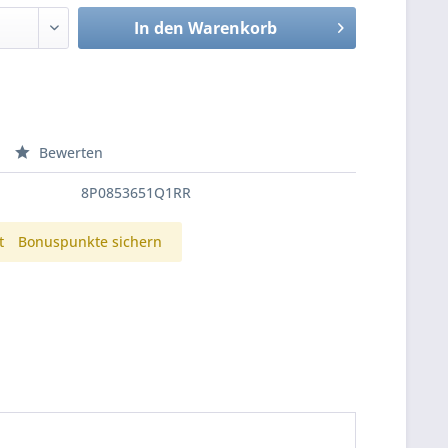
In den
Warenkorb
Bewerten
8P0853651Q1RR
t
Bonuspunkte sichern