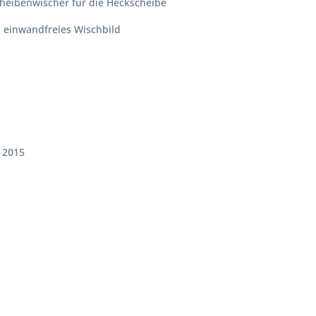
cheibenwischer für die Heckscheibe
, einwandfreies Wischbild
b 2015