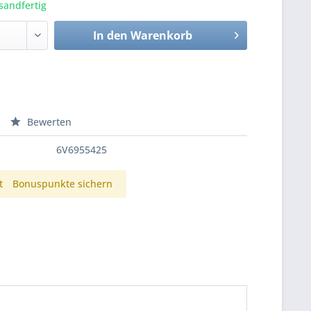
sandfertig
In den
Warenkorb
Bewerten
6V6955425
t
Bonuspunkte sichern