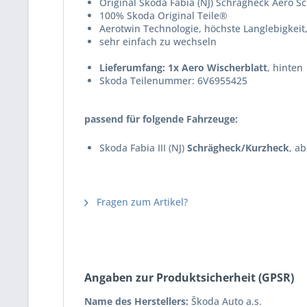
Original Skoda Fabia (NJ) Schrägheck Aero S
100% Skoda Original Teile®
Aerotwin Technologie, höchste Langlebigkeit
sehr einfach zu wechseln
Lieferumfang: 1x Aero Wischerblatt
, hinten
Skoda Teilenummer: 6V6955425
passend für folgende Fahrzeuge:
Skoda Fabia III (NJ)
Schrägheck/Kurzheck
, a
Fragen zum Artikel?
Angaben zur Produktsicherheit (GPSR)
Name des Herstellers:
Škoda Auto a.s.