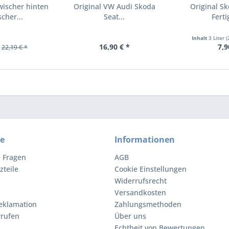
wischer hinten
Original VW Audi Skoda
Original S
cher...
Seat...
Ferti
Inhalt
3 Liter
(
16,90 € *
7,9
22,19 € *
ce
Informationen
e Fragen
AGB
zteile
Cookie Einstellungen
Widerrufsrecht
Versandkosten
eklamation
Zahlungsmethoden
rrufen
Über uns
Echtheit von Bewertungen