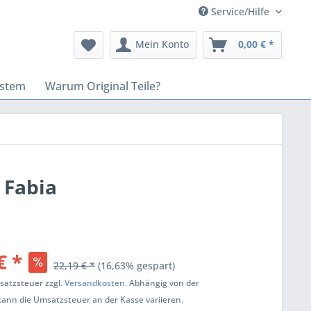
Service/Hilfe
Mein Konto
0,00 € *
stem
Warum Original Teile?
 Fabia
€ *
22,19 € *
(16,63% gespart)
msatzsteuer zzgl.
Versandkosten
. Abhängig von der
kann die Umsatzsteuer an der Kasse variieren.